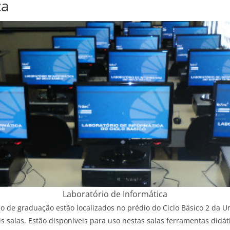
ca
Laboratório de Informática
o de graduação estão localizados no prédio do Ciclo Básico 2 da U
s salas. Estão disponíveis para uso nestas salas ferramentas didát